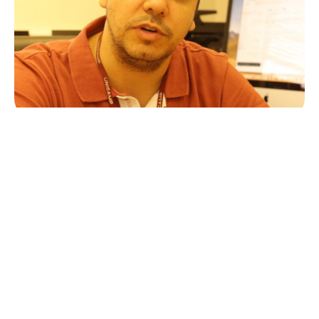
Professor Associado de Virologia no Departamento de
Genética e Evolução, Microbiologia e Imunologia do
Instituto de Biologia da Universidade Estadual de Campinas
(UNICAMP). Coordenador da área de Ciências Biomédicas
2 na FAPESP. Graduou-se em Bacharelado e Licenciatura
em Biologia pela FFCLRP-USP (2001 e 2002), obteve o
Mestrado (2005) e o Doutorado (2009) em Biologia Celular,
Molecular e Bioagentes Patogênicos pela FMRP-USP.
Realizou pós-doutorado em virologia na FMRP-USP (2009-
2012) e na Washington University in St. Louis, nos EUA